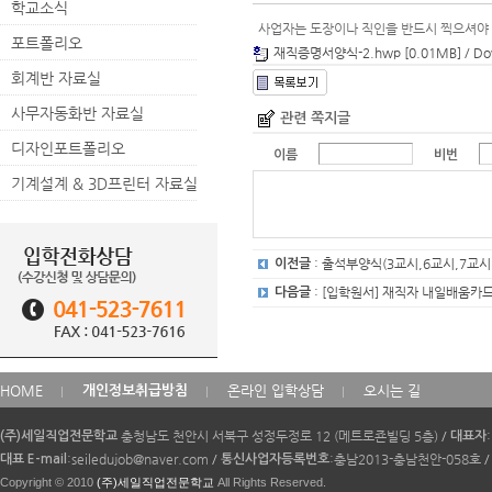
학교소식
사업자는 도장이나 직인을 반드시 찍으셔야
포트폴리오
재직증명서양식-2.hwp [0.01MB] / Dow
회계반 자료실
사무자동화반 자료실
관련 쪽지글
디자인포트폴리오
이름
비번
기계설계 & 3D프린터 자료실
: 출석부양식(3교시,6교시,7교
이전글
: [입학원서] 재직자 내일배움카
다음글
카
HOME
온라인 입학상담
오시는 길
개인정보취급방침
피
라
충청남도 천안시 서북구 성정두정로 12 (메트로죤빌딩 5층)
/
(주)세일직업전문학교
대표자
이
:seiledujob@naver.com
/
:충남2013-충남천안-058호
/
대표 E-mail
통신사업자등록번호
트
Copyright © 2010
(주)세일직업전문학교
All Rights Reserved.