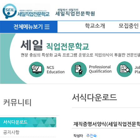
로
중
상
메
그
앙
위
인
인
내
링
메
바
용
크
뉴
학교소개
모집중인
로
으
가
로
기
바
로
가
기
본
하
링
본
내용
문
위
크
문
서식다운로드
내
메
커뮤니티
용
뉴
서식다운로드
재직증명서양식(세일직업전문학
공지사항
주진숙