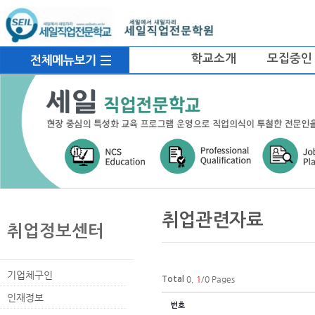
로
중
상
메
그
앙
위
인
인
내
링
메
바
용
크
뉴
학교소개
모집중인
로
으
가
로
기
바
로
가
기
본
하
링
본
문
위
크
문
취업관련자료
내
메
취업정보센터
용
뉴
기업체구인
0,
1
/0 Pages
Total
인재정보