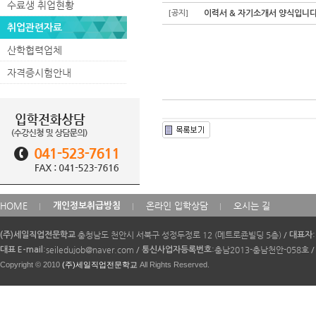
수료생 취업현황
[공지]
이력서 & 자기소개서 양식입니
취업관련자료
산학협력업체
자격증시험안내
카
HOME
온라인 입학상담
오시는 길
개인정보취급방침
피
라
충청남도 천안시 서북구 성정두정로 12 (메트로죤빌딩 5층)
/
(주)세일직업전문학교
대표자
이
:seiledujob@naver.com
/
:충남2013-충남천안-058호
/
대표 E-mail
통신사업자등록번호
트
Copyright © 2010
(주)세일직업전문학교
All Rights Reserved.