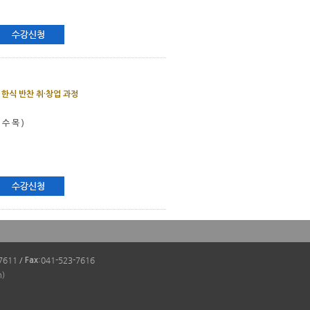
 한식 반찬 취·창업 과정
 수 목 )
-7611
/
:041-523-7616
Fax
m)