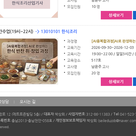
교사명
교사
남윤주
모집인원
명
10
간수업(19시~22시)
-> 13010101 한식조리
과정명
[AI융복합과정]AI로 완성하는
교육기간
2026-09-30~2026-12-03
교육시간
19:00~22:00 / 일일3시간 / (
교육장소
517호
교사명
교사
남윤주
모집인원
명
20
학상담
오시는 길
로 12 (메트로죤빌딩 5층)
/
:박상희
/
:312-86-11383
/
:041-523
대표자
사업자번호
Tel
:충남2013-충남천안-058호
/
:박상희 (seiledujob@naver.co
등록번호
개인정보보호책임자
served.