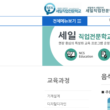
상
메
위
인
링
메
크
뉴
본
하
링
본
문
위
크
문
음
내
메
교육과정
용
뉴
■ 주
기계설계
디지털디자인