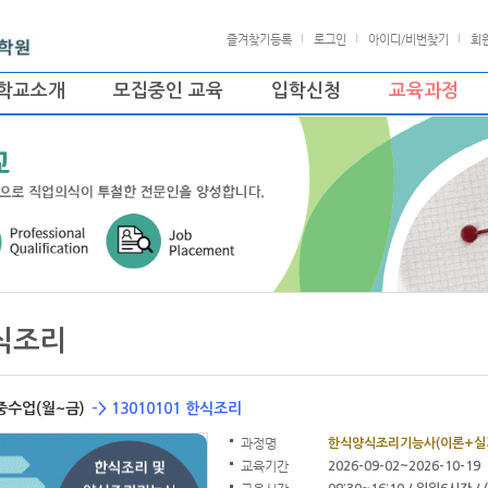
즐겨찾기등록
로그인
아이디/비번찾기
회
학교소개
모집중인 교육
입학신청
교육과정
식조리
중수업(월~금)
-> 13010101 한식조리
과정명
한식양식조리기능사(이론+실
교육기간
2026-09-02~2026-10-19