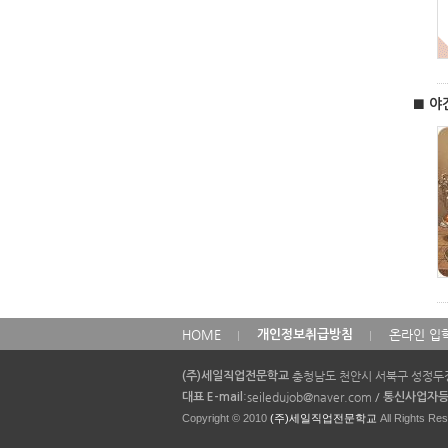
■ 야
카
HOME
온라인 입
개인정보취급방침
피
라
충청남도 천안시 서북구 성정두정
(주)세일직업전문학교
이
:seiledujob@naver.com
/
대표 E-mail
통신사업자
트
Copyright © 2010
(주)세일직업전문학교
All Rights Re