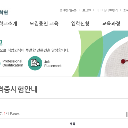
즐겨찾기등록
로그인
아이디/비번찾기
회
학교소개
모집중인 교육
입학신청
교육과정
격증시험안내
7,
1
/1 Pages