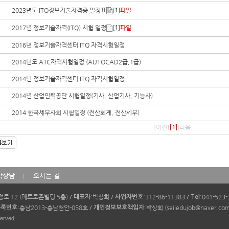
2023년도 ITQ정보기술자격증 일정표
[
]
파일
1
2017년 정보기술자격(ITQ) 시험 일정
[
]
파일
1
2016년 정보기술자격센터 ITQ 자격시험일정
2014년도 ATC자격시험일정 (AUTOCAD2급,1급)
2014년 정보기술자격센터 ITQ 자격시험일정
2014년 산업인력공단 시험일정(기사, 산업기사, 기능사)
2014 한국세무사회 시험일정 (전산회계, 전산세무)
[이전]
[다음]
[1]
학상담
오시는 길
로 12 (메트로죤빌딩 5층)
/
:박상희
/
:312-86-11383
/
:041-523
대표자
사업자번호
Tel
:충남2013-충남천안-058호
/
:박상희 (seiledujob@naver.co
등록번호
개인정보보호책임자
served.