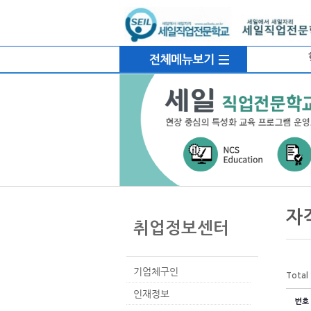
로
중
상
메
그
앙
위
인
인
내
링
메
바
용
크
뉴
로
으
가
로
기
바
로
가
기
본
하
링
본
문
위
크
문
자
내
메
취업정보센터
용
뉴
기업체구인
Total
인재정보