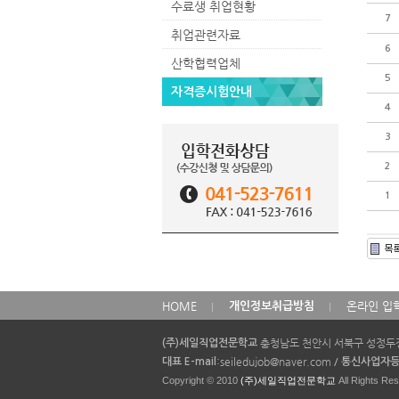
수료생 취업현황
7
취업관련자료
6
산학협력업체
5
자격증시험안내
4
3
2
1
카
HOME
온라인 입
개인정보취급방침
피
라
충청남도 천안시 서북구 성정두정
(주)세일직업전문학교
이
:seiledujob@naver.com
/
대표 E-mail
통신사업자
트
Copyright © 2010
(주)세일직업전문학교
All Rights Re