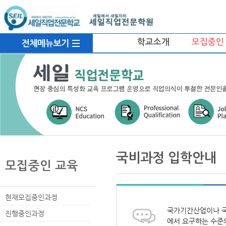
상
메
위
인
링
메
크
뉴
학교소개
모집중인
본
하
링
본
문
위
크
문
국비과정 입학안내
내
메
모집중인 교육
용
뉴
현재모집중인과정
국가기간산업이나 국
진행중인과정
에서 요구하는 수준