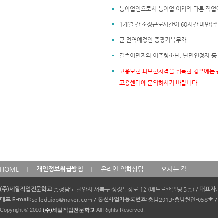
농어업인으로서 농어업 이외의 다른 직업
1개월 간 소정근로시간이 60시간 미만(주
군 전역예정인 중장기복무자
결혼이민자와 이주청소년, 난민인정자 등
고용보험 피보험자격을 취득한 경우에는 
고용센터에 문의하시기 바랍니다.
카
HOME
온라인 입학상담
오시는 길
개인정보취급방침
피
라
충청남도 천안시 서북구 성정두정로 12 (메트로죤빌딩 5층)
/
(주)세일직업전문학교
대표자
이
:seiledujob@naver.com
/
:충남2013-충남천안-058호
/
대표 E-mail
통신사업자등록번호
트
Copyright © 2010
(주)세일직업전문학교
All Rights Reserved.